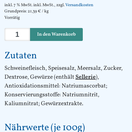
inkl. 7 % MwSt.
inkl. MwSt., zzgl.
Versandkosten
Grundpreis:
21,39
€
/
kg
Vorrätig
Norderneyer Seeluftschinken 1,4kg Menge
In den Warenkorb
Zutaten
Schweinefleisch, Speisesalz, Meersalz, Zucker,
Dextrose, Gewürze (enthält
Sellerie
),
Antioxidationsmittel: Natriumascorbat;
Konservierungsstoffe: Natriumnitrit,
Kaliumnitrat; Gewürzextrakte.
Nährwerte (je 100g)